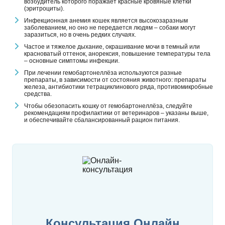
возбудитель которого поражает красные кровяные клетки
(эритроциты).
Инфекционная анемия кошек является высокозаразным
заболеванием, но оно не передается людям – собаки могут
заразиться, но в очень редких случаях.
Частое и тяжелое дыхание, окрашивание мочи в темный или
красноватый оттенок, анорексия, повышение температуры тела
– основные симптомы инфекции.
При лечении гемобартонеллёза используются разные
препараты, в зависимости от состояния животного: препараты
железа, антибиотики тетрациклинового ряда, противомикробные
средства.
Чтобы обезопасить кошку от гемобартонеллёза, следуйте
рекомендациям профилактики от ветеринаров – указаны выше,
и обеспечивайте сбалансированный рацион питания.
Консультация Онлайн