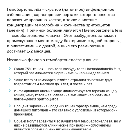
Гемобартонеллёз – скрытое (латентное) инфекционное
заболевание, характерными чертами которого является
поражение кровяных клеток, а также снижение
концентрации гемоглобина и количества эритроцитов
(анемия). Причиной болезни является Haemobartonella felis
– геморбартонелла кошачья. Этот возбудитель занимает
промежуточное место между бактериями с одной стороны,
и риккетсиями – с другой, а цикл его размножения
достигает 1-2 месяцев.
Несколько фактов о гемобартонеллёзе у кошек:
Около 75% кошек – носители возбудителя Haemobartonella felis,
который размножается в организме бинарным делением.
Чаще всего от гемобартонеллёза страдают животные двух
возрастов: от 4 месяцев до 3 лет, и после 7 лет.
Инфекционная анемия чаще диагностируется гораздо чаще у
кошек, чем у котов – заболевание вызывает необратимые
повреждения эритроцитов.
Процент заражения бродячих кошек гораздо выше, чем среди
домашних питомцев – это связано с условиями, в которых они
проживают.
Собаки могут заразиться возбудителем гемобартонеллёза, но у
них не развиваются клинические признаки – исключением
являются собаки с очень низким иммунитетом.