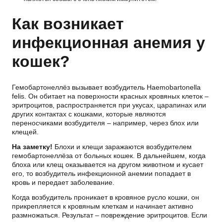
Как возникает
инфекционная анемия у
кошек?
Гемобартонеллёз вызывает возбудитель Haemobartonella
felis. Он обитает на поверхности красных кровяных клеток –
эритроцитов, распространяется при укусах, царапинах или
других контактах с кошками, которые являются
переносчиками возбудителя – например, через блох или
клещей.
На заметку!
Блохи и клещи заражаются возбудителем
гемобартонеллёза от больных кошек. В дальнейшем, когда
блоха или клещ оказывается на другом животном и кусает
его, то возбудитель инфекционной анемии попадает в
кровь и передает заболевание.
Когда возбудитель проникает в кровяное русло кошки, он
прикрепляется к кровяным клеткам и начинает активно
размножаться. Результат – повреждение эритроцитов. Если