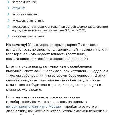
частое дыхание,
отдышка
,
вялость и апатия,
ухудшение аппетита,
повышение температуры тела (при острой форме заболевания)
– у здоровых кошек она составляет 37,8 – 39,2 °С,
снижение массы тела.
На заметку!
У питомцев, которые старше 7 лет, часто
выявляют острую анемию, а наряду с ней – сердечную или
гепаторенальную недостаточность (состояние,
возникающее при тяжёлых поражениях печени).
В группу риска попадают животные с ослабленной
иммунной системой – например, при истощении, недавнем
тяжелом заболевании или во время беременности. В этих
случаях иммунитет питомца не способен регулировать
количество возбудителя в крови, и процесс переходит в
клиническую стадию.
Если вы подозреваете, что кошка заражена
гемобартонеллёзом, то запишитесь на прием в
ветеринарную клинику в Москве
– пройдите осмотр и
диагностику, как можно быстрее, чтобы питомец вернулся к