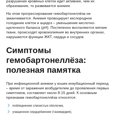
разрушение кровяных клеток идет активнее, чем их
образование, то развивается анемия.
На этом прогрессирование гемобартонеллёза не
заканчивается. Анемия провоцирует кислородное
голодание клеток и ацидоз – уменьшение кислотно-
щелочного баланса (pH). Постепенно воспаляются мягкие
ткани, происходят кровоизлияния во внутренних органах,
нарушаются функции ЖКТ, сердца и сосудов.
Симптомы
гемобартонеллёза:
полезная памятка
При инфекционной анемии у кошек инкубационный период
– время от заражения возбудителем до проявления первых
симптомов, составляет около 8-15 дней. К основным
признакам гемобартонеллёза относятся:
побледнение слизистых оболочек,
учащенное сердцебиение (тахикардия),