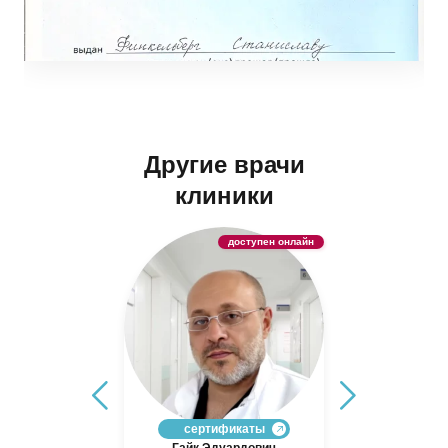
Другие врачи
клиники
доступен онлайн
доступен онлайн
фикаты
сертификаты
ина
Минасян
Чер