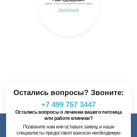
ксандровна
Гайк Эдуардович
Мария С
ч нефролог, уролог
Хирург-стоматолог, абдоминальный хирург
Заведующая терапев
аться
Записаться
Запис
Остались вопросы? Звоните:
+7 499 757 3447
Остались вопросы о лечении вашего питомца
или работе клиники?
Позвоните нам или оставьте заявку, и наши
специалисты предоставят вам всю необходимую