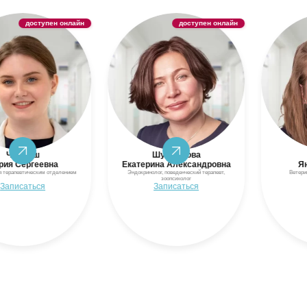
доступен онлайн
доступен онлайн
ныш
Шушпанова
Смир
ергеевна
Екатерина Александровна
Яна Ан
тическим отделением
Эндокринолог, поведенческий терапевт,
Ветеринарный вр
зоопсихолог
аться
Записаться
Запис