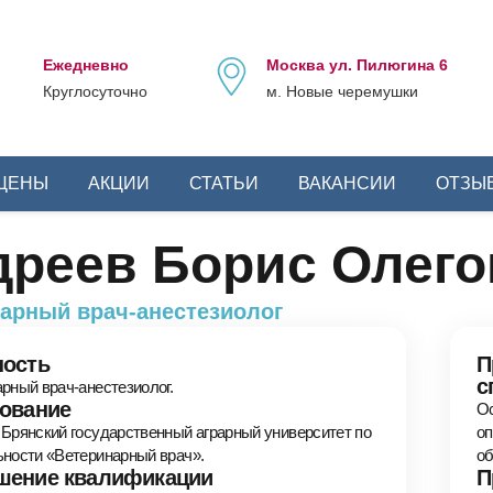
Ежедневно
Москва ул. Пилюгина 6
Круглосуточно
м. Новые черемушки
ЦЕНЫ
АКЦИИ
СТАТЬИ
ВАКАНСИИ
ОТЗЫ
дреев Борис Олего
арный врач-анестезиолог
ость
П
с
рный врач-анестезиолог.
ование
Ос
Брянский государственный аграрный университет по
оп
ности «Ветеринарный врач».
об
ение квалификации
П