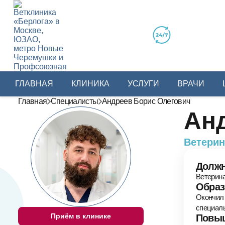
ГЛАВНАЯ
КЛИНИКА
УСЛУГИ
ВРАЧИ
Главная
Специалисты
Андреев Борис Олегович
Ан
Ветерин
Должн
Ветерина
Образ
Окончил 
специаль
Приём в клинике
Повыш