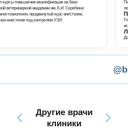
л курсы повышения квалификации на базе
По
ой ветеринарной академии им. К.И. Скрябина:
ле
П
анестезиология, продвинутый курс анестезии,
Гл
ная анестезия под контролем УЗИ.
ис
Л
До
@b
Другие врачи
клиники