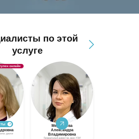
иалисты по этой
услуге
Медведева
Назарова
Александра
Наталья Сергеевна
Владимировна
Врач ультразвуковой диагностики
Генеральный директор, врач УЗИ