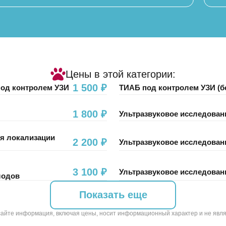
своевременной диагностики, чтобы
питомец мог жить полноценной
жизнью. Важно вовремя заметить
тревожные сигналы и обратиться к
профильному специалисту.
Цены в этой категории:
1 500 ₽
под контролем УЗИ
ТИАБ под контролем УЗИ (бе
1 800 ₽
Ультразвуковое исследован
ия локализации
2 200 ₽
Ультразвуковое исследован
3 100 ₽
Ультразвуковое исследован
лодов
Показать еще
сайте информация, включая цены, носит информационный характер и не явл