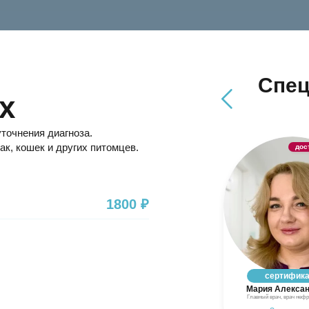
Спец
х
точнения диагноза.
к, кошек и других питомцев.
доступен онлайн
1800 ₽
сертификаты
Шилина
Мария Александровна
Главный врач, врач нефролог, уролог