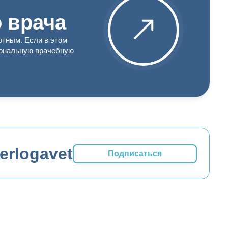
 врача
отным. Если в этом
иональную врачебную
erlogavet
Подписаться