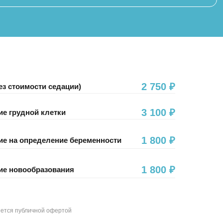
тяжелых, а порой и смертельно
опасных заболеваний.
2 750 ₽
з стоимости седации)
3 100 ₽
ие грудной клетки
1 800 ₽
ие на определение беременности
1 800 ₽
ие новообразования
яется публичной офертой