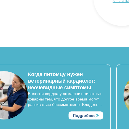
Записаться
Когда питомцу нужен
ветеринарный кардиолог:
неочевидные симптомы
Болезни сердца у домашних животных
коварны тем, что долгое время могут
развиваться бессимптомно. Владельцы
часто списывают снижение активности
собаки на возраст, а одышку кошки —
Подробнее
на жару в квартире. Однако сердечно-
сосудистые патологии требуют