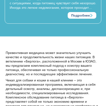
с ситуациями, когда питомец чувствует себя нехорошо.
Иногда это легкое недомогание, которое проходит
само, но бывают состояния, при которых домашнее
Подробнее
самолечение или ожидание «до завтра» может стоить
питомцу жизни. Важно уметь отличать одно от другого
и знать, в каких случаях животному нужна экстренная
ветеринарная помощь.
Превентивная медицина может значительно улучшить
качество и продолжительность жизни наших питомцев. В
ветклинике «Берлога», расположенной в Москве в ЮЗАО,
мы предлагаем комплексный подход к осмотру вашего
питомца, обеспечивая не только профессиональную
диагностику, но и последующее эффективное лечение.
Чекап для собаки и кошки в нашей клинике – это
индивидуализированная программа, включающая в себя
детальный осмотр, анализы, диспансеризацию и, при
необходимости, специализированные исследования.
Комплексное обследование питомца в «Берлоге»
представляет собой не только экономию времени и
ресурсов для владельца, но и максимально комфортные и