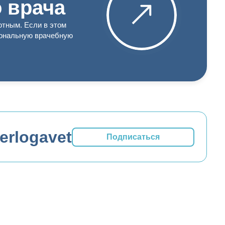
 врача
отным. Если в этом
иональную врачебную
erlogavet
Подписаться