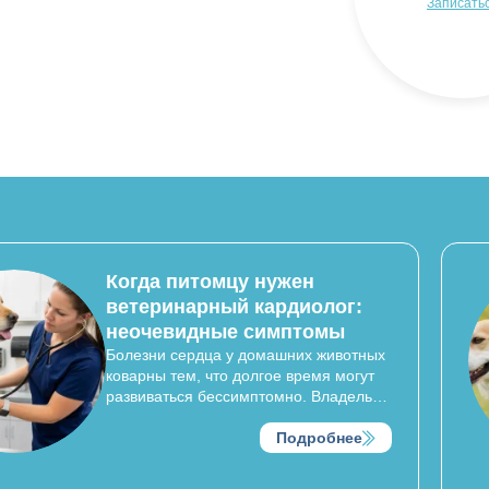
Записаться
Записать
Когда питомцу нужен
ветеринарный кардиолог:
неочевидные симптомы
Болезни сердца у домашних животных
коварны тем, что долгое время могут
развиваться бессимптомно. Владельцы
часто списывают снижение активности
собаки на возраст, а одышку кошки —
Подробнее
на жару в квартире. Однако сердечно-
сосудистые патологии требуют