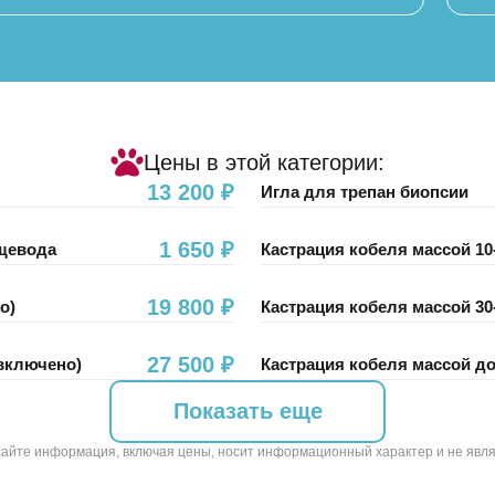
своевременной диагностики, чтобы
питомец мог жить полноценной
жизнью. Важно вовремя заметить
тревожные сигналы и обратиться к
профильному специалисту.
Цены в этой категории:
13 200 ₽
Игла для трепан биопсии
1 650 ₽
ищевода
Кастрация кобеля массой 10-
19 800 ₽
о)
Кастрация кобеля массой 30-
27 500 ₽
 включено)
Кастрация кобеля массой до
Показать еще
сайте информация, включая цены, носит информационный характер и не явл