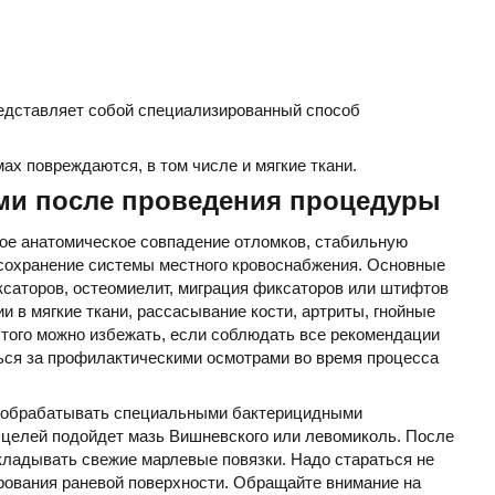
редставляет собой специализированный способ
х повреждаются, в том числе и мягкие ткани.
ми после проведения процедуры
ое анатомическое совпадение отломков, стабильную
 сохранение системы местного кровоснабжения. Основные
ксаторов, остеомиелит, миграция фиксаторов или штифтов
и в мягкие ткани, рассасывание кости, артриты, гнойные
этого можно избежать, если соблюдать все рекомендации
ься за профилактическими осмотрами во время процесса
 обрабатывать специальными бактерицидными
 целей подойдет мазь Вишневского или левомиколь. После
кладывать свежие марлевые повязки. Надо стараться не
рования раневой поверхности. Обращайте внимание на