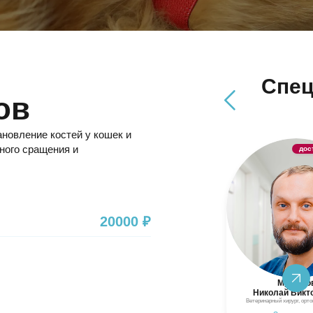
Спец
ов
новление костей у кошек и
ного сращения и
доступен онлайн
дос
20000 ₽
Мурашов
Кунин
Николай Викторович
Владислав Вит
Ветеринарный хирург, ортопед, невролог
Хирург, ортопед, ней