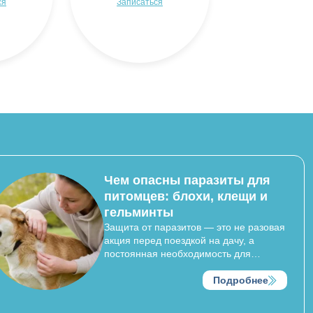
ся
Записаться
Чем опасны паразиты для
питомцев: блохи, клещи и
гельминты
Защита от паразитов — это не разовая
акция перед поездкой на дачу, а
постоянная необходимость для
сохранения здоровья вашего любимца.
Паразиты не только доставляют
Подробнее
животному дискомфорт, зуд и стресс,
но и являются переносчиками