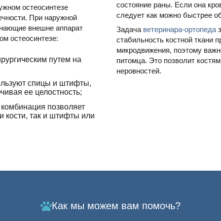
состояние раны. Если она кров
ружном остеосинтезе
следует как можно быстрее об
ечности. При наружной
инающие внешне аппарат
Задача
ветеринара-ортопеда
з
ом остеосинтезе:
стабильность костной ткани 
микродвижения, поэтому важн
ирургическим путем на
питомца. Это позволит костям
неровностей.
льзуют спицы и штифты,
чивая ее целостность;
 комбинация позволяет
 кости, так и штифты или
Как мы можем вам помочь?