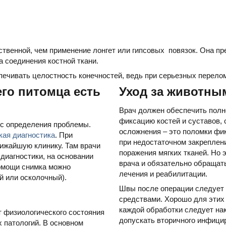
ственной, чем применение лонгет или гипсовых повязок. Она п
а соединения костной ткани.
ечивать целостность конечностей, ведь при серьезных перелома
его питомца есть
Уход за животны
Врач должен обеспечить полн
фиксацию костей и суставов,
 с определения проблемы.
осложнения – это поломки фи
кая диагностика
. При
при недостаточном закреплени
лижайшую клинику. Там врачи
поражения мягких тканей. Но 
диагностики, на основании
врача и обязательно обращат
помощи снимка можно
лечения и реабилитации.
й или осколочный).
Швы после операции следует
средствами. Хорошо для этих
каждой обработки следует на
т физиологического состояния
допускать вторичного инфици
 патологий. В основном