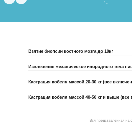
«до завтра» может стоить питомцу
жизни. Важно уметь отличать одно от
другого и знать, в каких случаях
животному нужна экстренная
ветеринарная помощь.
Взятие биопсии костного мозга до 10кг
Извлечение механическое инородного тела п
Кастрация кобеля массой 20-30 кг (все включен
Кастрация кобеля массой 40-50 кг и выше (все
Вся представленная на 