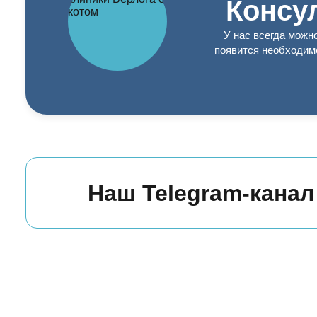
Консу
У нас всегда можн
появится необходим
Наш Telegram-канал