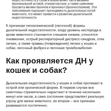
недостаточность у собак и кошек может быть вызвана
бронхиальной астмой, отеком гортани, а также сужением
просвета мелких бронхов и бронхиол (бронхоспазмом). Эти
заболевания нарушают проходимость дыхательных путей
животного, что может привести к развитию дыхательной
недостаточности.
К причинам гипоксемической (легочной) формы
дыхательной недостаточности, когда уровень кислорода в
крови животного становится слишком низким, относятся
пневмонии, острый респираторный дистресс-синдром, отек
легких, а также травмы (повреждения) легких у кошек и
собак, легочный фиброз и легочная тромбоэмболия.
Как проявляется ДН у
кошек и собак?
Дыхательная недостаточность у кошек и собак протекает в
острой или хронической форме. В первом случае все
симптомы стремительно нарастают в течение нескольких
минут или часов, а само состояние представляет реальную
угрозу для жизни животного, во втором – все признаки
развиваются постепенно.