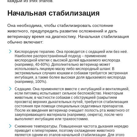
каждый из этих этапов.
Начальная стабилизация
Она необходима, чтобы стабилизировать состояние
животного, предупредить развитие осложнений и дать
ветеринару время на диагностику. Начальная стабилизация
обычно включает:
Кислородную терапию. Она проводится с седацией или без неё.
Наиболее распространённый подход – применение
кислородной клетки с высокой долей вдыхаемого кислорода
(например, 40-60%). Дополнительно ветеринар может
использовать лицевую маску либо кислородный шланг. В
экстремальных случаях кошкам и собакам требуется экстренная
интубация, а также более высокая доля вдыхаемого кислорода
(например, 100%).
Седацию. Она применяется вместе с интубацией и вентиляцией,
если питомец испытывает сильное беспокойство. Некоторым
животным, в частности собакам с обструкцией (закрытием
просвета) верхних дыхательных путей, требуется стабилизация
состояния при помощи специальных седативных препаратов.
После их введения ветеринар очищает полость рта животного от
закупоривающего материала (например, секрета), после чего
выполняет интубацию или трахеостомию.
Снижение температуры. Повышенная частота дыхания нередко
приводит к гипертермии, поэтому охлаждение животного
является одним из этапов начальной стабилизации. Для этого