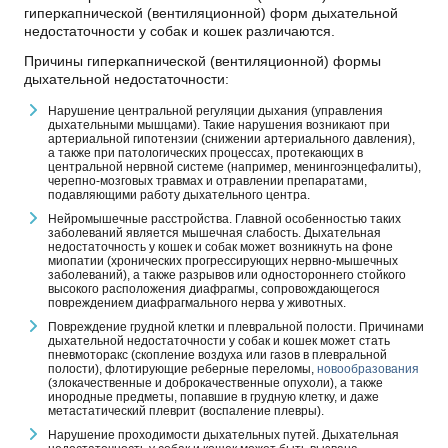
гиперкапнической (вентиляционной) форм дыхательной
недостаточности у собак и кошек различаются.
Причины гиперкапнической (вентиляционной) формы
дыхательной недостаточности:
Нарушение центральной регуляции дыхания (управления
дыхательными мышцами). Такие нарушения возникают при
артериальной гипотензии (снижении артериального давления),
а также при патологических процессах, протекающих в
центральной нервной системе (например, менингоэнцефалиты),
черепно-мозговых травмах и отравлении препаратами,
подавляющими работу дыхательного центра.
Нейромышечные расстройства. Главной особенностью таких
заболеваний является мышечная слабость. Дыхательная
недостаточность у кошек и собак может возникнуть на фоне
миопатии (хронических прогрессирующих нервно-мышечных
заболеваний), а также разрывов или одностороннего стойкого
высокого расположения диафрагмы, сопровождающегося
повреждением диафрагмального нерва у животных.
Повреждение грудной клетки и плевральной полости. Причинами
дыхательной недостаточности у собак и кошек может стать
пневмоторакс (скопление воздуха или газов в плевральной
полости), флотирующие реберные переломы,
новообразования
(злокачественные и доброкачественные опухоли), а также
инородные предметы, попавшие в грудную клетку, и даже
метастатический плеврит (воспаление плевры).
Нарушение проходимости дыхательных путей. Дыхательная