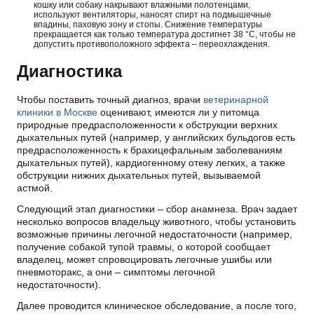
кошку или собаку накрывают влажными полотенцами,
используют вентиляторы, наносят спирт на подмышечные
впадины, паховую зону и стопы. Снижение температуры
прекращается как только температура достигнет 38 °С, чтобы не
допустить противоположного эффекта – переохлаждения.
Диагностика
Чтобы поставить точный диагноз, врачи
ветеринарной
клиники в Москве
оценивают, имеются ли у питомца
природные предрасположенности к обструкции верхних
дыхательных путей (например, у английских бульдогов есть
предрасположенность к брахицефальным заболеваниям
дыхательных путей), кардиогенному отеку легких, а также
обструкции нижних дыхательных путей, вызываемой
астмой.
Следующий этап диагностики – сбор анамнеза. Врач задает
несколько вопросов владельцу животного, чтобы установить
возможные причины легочной недостаточности (например,
получение собакой тупой травмы, о которой сообщает
владелец, может спровоцировать легочные ушибы или
пневмоторакс, а они – симптомы легочной
недостаточности).
Далее проводится клиническое обследование, а после того,