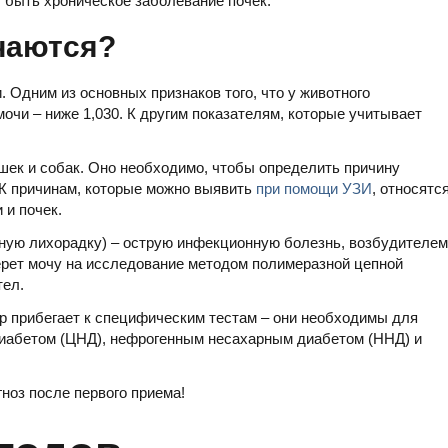
 быть хроническое заболевание почек.
чаются?
. Одним из основных признаков того, что у животного
очи – ниже 1,030. К другим показателям, которые учитывает
ек и собак. Оно необходимо, чтобы определить причину
 К причинам, которые можно выявить
при помощи УЗИ
, относятс
 и почек.
ную лихорадку) – острую инфекционную болезнь, возбудителем
ерет мочу на исследование методом полимеразной цепной
тел.
р прибегает к специфическим тестам – они необходимы для
иабетом (ЦНД), нефрогенным несахарным диабетом (ННД) и
гноз после первого приема!