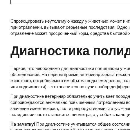
Спровоцировать неутолимую жажду у животных может инто
при отравлении, вызывают серьезные последствия. Одно 
отравление может просроченный корм, средства бытовой х
Диагностика поли
Первое, что необходимо для диагностики полидипсии у ж
обследование. На первом приеме ветеринар задаст неско
животного, потребляемого им объема воды ежедневно, нал
или подвижности) – это значительно сузит набор диффере
При диагностике ветеринар обязательно учитывает пород
сопровождаются аномально повышенным потреблением воды
значение имеет возраст, пол и репродуктивный статус – н
полидипсии часто становится пиометра, а у собак с кальц
На заметку!
При диагностике учитывается общее состояние