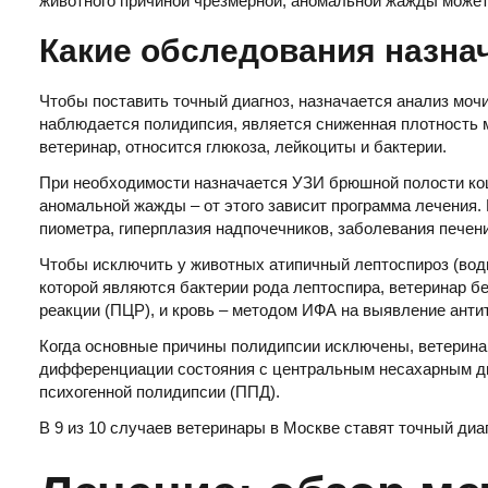
животного причиной чрезмерной, аномальной жажды может
Какие обследования назна
Чтобы поставить точный диагноз, назначается анализ мочи
наблюдается полидипсия, является сниженная плотность м
ветеринар, относится глюкоза, лейкоциты и бактерии.
При необходимости назначается УЗИ брюшной полости кош
аномальной жажды – от этого зависит программа лечения.
пиометра, гиперплазия надпочечников, заболевания печени
Чтобы исключить у животных атипичный лептоспироз (вод
которой являются бактерии рода лептоспира, ветеринар б
реакции (ПЦР), и кровь – методом ИФА на выявление анти
Когда основные причины полидипсии исключены, ветерина
дифференциации состояния с центральным несахарным д
психогенной полидипсии (ППД).
В 9 из 10 случаев ветеринары в Москве ставят точный диа