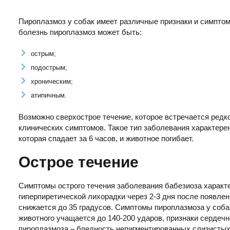
Пироплазмоз у собак имеет различные признаки и симптом
болезнь пироплазмоз может быть:
острым;
подострым;
хроническим;
атипичным.
Возможно сверхострое течение, которое встречается ред
клинических симптомов. Такое тип заболевания характерен
которая спадает за 6 часов, и животное погибает.
Острое течение
Симптомы острого течения заболевания бабезиоза характ
гиперпиретической лихорадки через 2-3 дня после появлен
снижается до 35 градусов. Симптомы пироплазмоза у соба
животного учащается до 140-200 ударов, признаки сердеч
пироплазмоза – бледность непигментированных слизистых