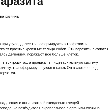
аразита
ва хозяина:
 при укусе, далее трансформируясь в трофозоиты –
ажают красные кровяные тельца собак. Эти паразиты питаются
аясь делением, поражают все больше клеток.
 в эритроцитах, а проникая в пищеварительную систему
зиготу, трансформирующуюся в кинет. Он в свою очередь
торяется.
впадающая с активизацией иксодовых клещей-
попадание возбудителя пироплазмоза в организм-хозяина