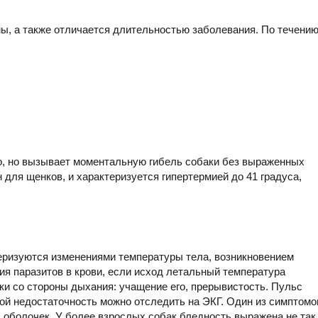
ы, а также отличается длительностью заболевания. По течени
ко, но вызывает моментальную гибель собаки без выраженных
 для щенков, и характеризуется гипертермией до 41 градуса,
еризуются изменениями температуры тела, возникновением
ия паразитов в крови, если исход летальный температура
ки со стороны дыхания: учащение его, прерывистость. Пульс
ной недостаточность можно отследить на ЭКГ. Один из симптомо
 оболочек. У более взрослых собак бледность выражена не так