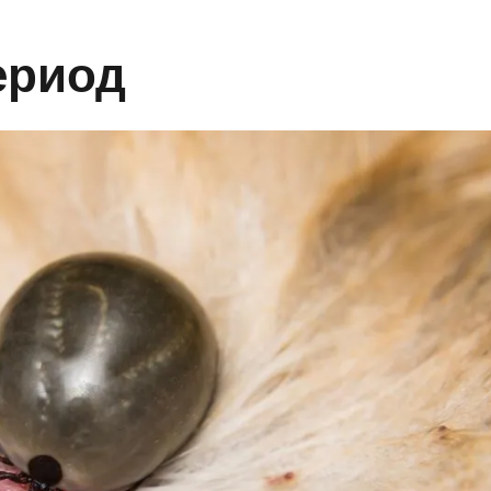
ериод