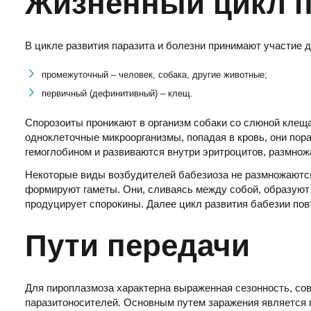
Жизненный цикл п
В цикле развития паразита и болезни принимают участие д
промежуточный – человек, собака, другие животные;
первичный (дефинитивный) – клещ.
Спорозоиты проникают в организм собаки со слюной клеща
одноклеточные микроорганизмы, попадая в кровь, они пор
гемоглобином и развиваются внутри эритроцитов, размнож
Некоторые виды возбудителей бабезиоза не размножаются
формируют гаметы. Они, сливаясь между собой, образуют 
продуцирует спорокины. Далее цикл развития бабезии пов
Пути передачи
Для пироплазмоза характерна выраженная сезонность, со
паразитоносителей. Основным путем заражения является 