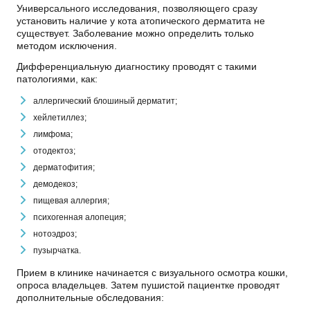
Универсального исследования, позволяющего сразу
установить наличие у кота атопического дерматита не
существует. Заболевание можно определить только
методом исключения.
Дифференциальную диагностику проводят с такими
патологиями, как:
аллергический блошиный дерматит;
хейлетиллез;
лимфома;
отодектоз;
дерматофития;
демодекоз;
пищевая аллергия;
психогенная алопеция;
нотоэдроз;
пузырчатка.
Прием в клинике начинается с визуального осмотра кошки,
опроса владельцев. Затем пушистой пациентке проводят
дополнительные обследования: