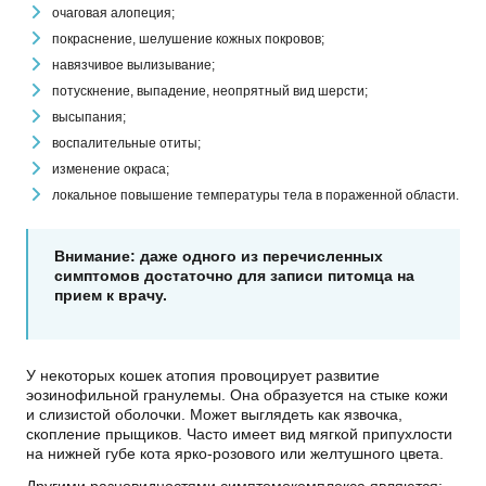
очаговая алопеция;
покраснение, шелушение кожных покровов;
навязчивое вылизывание;
потускнение, выпадение, неопрятный вид шерсти;
высыпания;
воспалительные отиты;
изменение окраса;
локальное повышение температуры тела в пораженной области.
Внимание: даже одного из перечисленных
симптомов достаточно для записи питомца на
прием к врачу.
У некоторых кошек атопия провоцирует развитие
эозинофильной гранулемы. Она образуется на стыке кожи
и слизистой оболочки. Может выглядеть как язвочка,
скопление прыщиков. Часто имеет вид мягкой припухлости
на нижней губе кота ярко-розового или желтушного цвета.
Другими разновидностями симптомокомплекса являются: