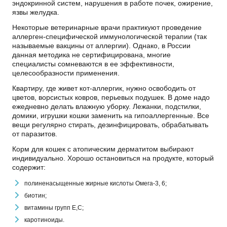
эндокринной систем, нарушения в работе почек, ожирение,
язвы желудка.
Некоторые ветеринарные врачи практикуют проведение
аллерген-специфической иммунологической терапии (так
называемые вакцины от аллергии). Однако, в России
данная методика не сертифицирована, многие
специалисты сомневаются в ее эффективности,
целесообразности применения.
Квартиру, где живет кот-аллергик, нужно освободить от
цветов, ворсистых ковров, перьевых подушек. В доме надо
ежедневно делать влажную уборку. Лежанки, подстилки,
домики, игрушки кошки заменить на гипоаллергенные. Все
вещи регулярно стирать, дезинфицировать, обрабатывать
от паразитов.
Корм для кошек с атопическим дерматитом выбирают
индивидуально. Хорошо остановиться на продукте, который
содержит:
полиненасыщенные жирные кислоты Омега-3, 6;
биотин;
витамины групп Е,С;
каротиноиды.