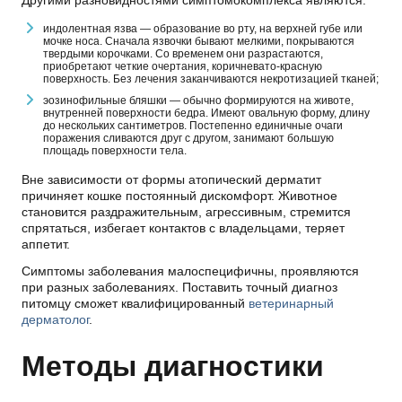
индолентная язва — образование во рту, на верхней губе или
мочке носа. Сначала язвочки бывают мелкими, покрываются
твердыми корочками. Со временем они разрастаются,
приобретают четкие очертания, коричневато-красную
поверхность. Без лечения заканчиваются некротизацией тканей;
эозинофильные бляшки — обычно формируются на животе,
внутренней поверхности бедра. Имеют овальную форму, длину
до нескольких сантиметров. Постепенно единичные очаги
поражения сливаются друг с другом, занимают большую
площадь поверхности тела.
Вне зависимости от формы атопический дерматит
причиняет кошке постоянный дискомфорт. Животное
становится раздражительным, агрессивным, стремится
спрятаться, избегает контактов с владельцами, теряет
аппетит.
Симптомы заболевания малоспецифичны, проявляются
при разных заболеваниях. Поставить точный диагноз
питомцу сможет квалифицированный
ветеринарный
дерматолог
.
Методы диагностики