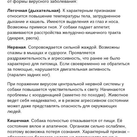
от формы вирусного заболевания:
Легочная (дыхательная)
. К характерным признакам
относится повышение температуры тела, затрудненное
дыхание и кашель. Имеются выделения из глаз и носа.
Возможны примеси гноя. У собаки падает аппетит,
развиваются расстройства желудочно-кишечного тракта
(диарея, рвота).
Нервная
. Сопровождается сильной жаждой. Возможны
спазмы в мышцах и судороги. Проявляется
раздражительность и агрессивность, что ранее не было
характерно для питомца. Если своевременно не обратиться
за помощью, нарушается двигательная активность
(паралич задних ног).
При поражении вирусом центральной нервной системы у
собаки повышается чувствительность к свету. Начинаются
проблемы с координацией (заметно по походке). Животное
ведет себя неадекватно, и в резком агрессивном состоянии
может даже представлять опасность для окружающих
людей.
Кишечная
. Собака полностью отказывается от пищи. Её
состояние вялое и апатичное. Организм сильно ослаблен,
поэтому возможна потеря сознания. Характерный признак –
образование белесого налета на поверхности языка и