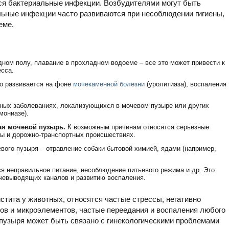
тся бактериальные инфекции. Возбудителями могут быть
льные инфекции часто развиваются при несоблюдении гигиены,
еме.
дном полу, плавание в прохладном водоеме – все это может привести к
сса.
то развивается на фоне
мочекаменной болезни
(уролитиаза), воспаления
арных заболеваниях, локализующихся в мочевом пузыре или других
мониазе).
ая мочевой пузырь.
К возможным причинам относятся серьезные
ты и дорожно-транспортных происшествиях.
вого пузыря – отравление собаки бытовой химией, ядами (например,
я неправильное питание, несоблюдение питьевого режима и др. Это
чевыводящих каналов и развитию воспаления.
тита у животных, относятся частые стрессы, негативно
ов и микроэлементов, частые переедания и воспаления любого
о пузыря может быть связано с гинекологическими проблемами