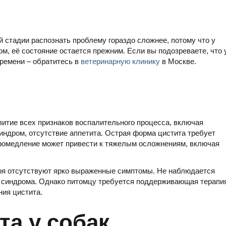
й стадии распознать проблему гораздо сложнее, потому что у
ом, её состояние остается прежним. Если вы подозреваете, что 
времени – обратитесь в
ветеринарную клинику
в Москве.
витие всех признаков воспалительного процесса, включая
ндром, отсутствие аппетита. Острая форма цистита требует
ромедление может привести к тяжелым осложнениям, включая
ыря отсутствуют ярко выраженные симптомы. Не наблюдается
о синдрома. Однако питомцу требуется поддерживающая терапи
ния цистита.
та у собак