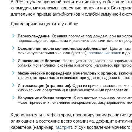
В 70% случаев причиной развития цистита у собак являю
хламидии, микоплазмы, кишечные палочки и др. Бактериа
длительном приеме антибиотиков и слабой иммунной сист
Другие причины цистита у собак:
Переохлаждение
. Осенняя прогулка под дождем, сон на холо
переохлаждению организма и развитию воспалительного проце
Осложнения после мочеполовых заболеваний
. Цистит час
мочеиспускательного канала (уретры),
воспаления почек
и др.
Инвазионные болезни
. Часто цистит возникает при паразит
органах мочеполовой системы животного (например, при трихо
Механические повреждения мочеполовых органов, включ
травмы, которые часто возникают при ударах, падении с высо
Интоксикация (отравление).
Одна из причин воспаления моче
химическими средствами) и медикаментозными препаратами.
Нарушение обмена веществ.
К его частым причинам относитс
может привести к появлению конкрементов, закупориванию мо
К дополнительным факторам, провоцирующим развитие цис
влияющие на состояние всего организма, дефицит витамин
характера (например,
гастрит
). У сук воспаление мочевог