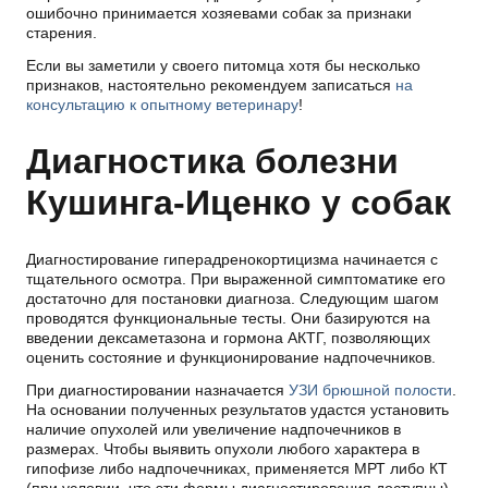
ошибочно принимается хозяевами собак за признаки
старения.
Если вы заметили у своего питомца хотя бы несколько
признаков, настоятельно рекомендуем записаться
на
консультацию к опытному ветеринару
!
Диагностика болезни
Кушинга-Иценко у собак
Диагностирование гиперадренокортицизма начинается с
тщательного осмотра. При выраженной симптоматике его
достаточно для постановки диагноза. Следующим шагом
проводятся функциональные тесты. Они базируются на
введении дексаметазона и гормона АКТГ, позволяющих
оценить состояние и функционирование надпочечников.
При диагностировании назначается
УЗИ брюшной полости
.
На основании полученных результатов удастся установить
наличие опухолей или увеличение надпочечников в
размерах. Чтобы выявить опухоли любого характера в
гипофизе либо надпочечниках, применяется МРТ либо КТ
(при условии, что эти формы диагностирования доступны).