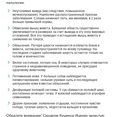
патологии:
Неутолимая жажда (как следствие, повышенное
мочеиспускание). Наиболее распространенный признак
заболевания. Собака начинает пить, как минимум, в 2 раза
больше привычной нормы;
Обвисание мышц живота. Брюшная область существенно
увеличивается в размерах за счет вывода в эту зону жировых
отложений. Все это приводит к истощению мышц живота и
снижению их тонуса;
Облысение. Потеря шерсти начинается в области боков и
живота, затем распространяется по всему туловищу. На
последних стадиях заболевания шерсть остается только на
голове и конечностях.
Вялое состояние, потеря сна. В некоторых случаях отмечается
странное и неуравновешенное поведение, не присущее
здоровому животному.
Потемнение кожи. У больных собак наблюдается
пигментирование, сильная угревая сыпь и последующее
шелушение кожи в местах облысений.
Дисфункции половой системы. У сук сбивается половой цикл,
постепенно исчезает течка. У кобелей наблюдается атрофия
семенников.
Другие признаки: появление отдышки, постоянное чувство
голода, тусклая шерсть, недостаток кальция в организме.
Обратите внимание! Синдром Кушинга-Иценко зачастую