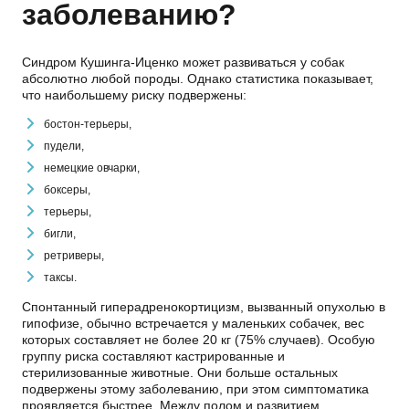
заболеванию?
Синдром Кушинга-Иценко может развиваться у собак
абсолютно любой породы. Однако статистика показывает,
что наибольшему риску подвержены:
бостон-терьеры,
пудели,
немецкие овчарки,
боксеры,
терьеры,
бигли,
ретриверы,
таксы.
Спонтанный гиперадренокортицизм, вызванный опухолью в
гипофизе, обычно встречается у маленьких собачек, вес
которых составляет не более 20 кг (75% случаев). Особую
группу риска составляют кастрированные и
стерилизованные животные. Они больше остальных
подвержены этому заболеванию, при этом симптоматика
проявляется быстрее. Между полом и развитием