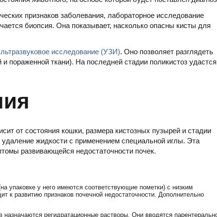
ческих признаков заболевания, лабораторное исследование
ачается биопсия. Она показывает, насколько опасны кисты для
ультразвуковое исследование (УЗИ)
. Оно позволяет разглядеть
 и пораженной ткани). На последней стадии поликистоз удастся
ния
сит от состояния кошки, размера кистозных пузырей и стадии
 удаление жидкости с применением специальной иглы. Эта
мптомы развивающейся недостаточности почек.
на упаковке у него имеются соответствующие пометки) с низким
ит к развитию признаков почечной недостаточности. Дополнительно
ов назначаются регидратационные растворы. Они вводятся парентеральн