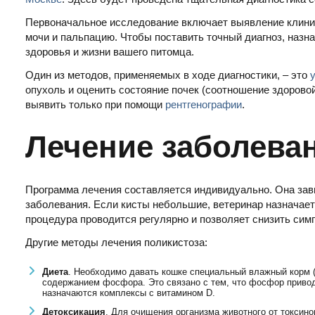
Первоначальное исследование включает выявление клини
мочи и пальпацию. Чтобы поставить точный диагноз, назн
здоровья и жизни вашего питомца.
Один из методов, применяемых в ходе диагностики, – это
опухоль и оценить состояние почек (соотношение здоровой
выявить только при помощи
рентгенографии
.
Лечение заболева
Программа лечения составляется индивидуально. Она зави
заболевания. Если кисты небольшие, ветеринар назначает
процедура проводится регулярно и позволяет снизить си
Другие методы лечения поликистоза:
Диета
. Необходимо давать кошке специальный влажный корм (
содержанием фосфора. Это связано с тем, что фосфор привод
назначаются комплексы с витамином D.
Детоксикация
. Для очищения организма животного от токсин