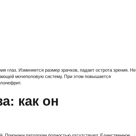
я глаз. Изменяется размер зрачков, падает острота зрения. Не
жающей мочеполовую систему. При этом повышается
улонефрит.
а: как он
й. Признаки патологии полностью отсутствуют. Единственное,