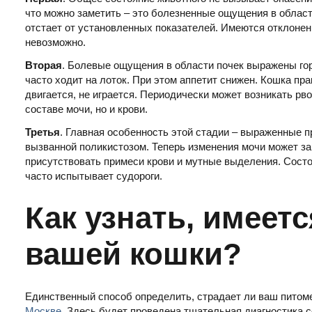
что можно заметить – это болезненные ощущения в област
отстает от установленных показателей. Имеются отклонен
невозможно.
Вторая
. Болевые ощущения в области почек выражены гор
часто ходит на лоток. При этом аппетит снижен. Кошка пр
двигается, не играется. Периодически может возникать р
составе мочи, но и крови.
Третья
. Главная особенность этой стадии – выраженные п
вызванной поликистозом. Теперь изменения мочи может зам
присутствовать примеси крови и мутные выделения. Состо
часто испытывает судороги.
Как узнать, имеетс
вашей кошки?
Единственный способ определить, страдает ли ваш питоме
Москве
. Здесь будет проведена тщательная диагностика с