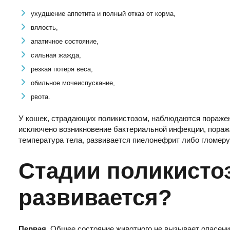
ухудшение аппетита и полный отказ от корма,
вялость,
апатичное состояние,
сильная жажда,
резкая потеря веса,
обильное мочеиспускание,
рвота.
У кошек, страдающих поликистозом, наблюдаются поражени
исключено возникновение бактериальной инфекции, пора
температура тела, развивается пиелонефрит либо гломер
Стадии поликистоз
развивается?
Первая
. Общее состояние животного не вызывает опасени