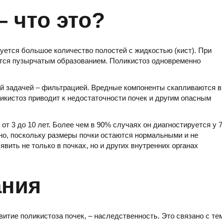
– что это?
зуется большое количество полостей с жидкостью (кист). При
овится пузырчатым образованием. Поликистоз одновременно
ой задачей – фильтрацией. Вредные компоненты скапливаются в
икистоз приводит к недостаточности почек и другим опасным
т 3 до 10 лет. Более чем в 90% случаях он диагностируется у 7
тно, поскольку размеры почки остаются нормальными и не
ить не только в почках, но и других внутренних органах
ания
итие поликистоза почек, – наследственность. Это связано с те