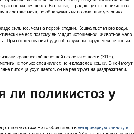
и расположения почек. Вес котят, страдающих от поликистоза,
ия в составе мочи, но обнаружить их в домашних условиях
аздо сильнее, чем на первой стадии. Кошка пьет много воды,
актически не ест, поэтому выглядит истощенной. Животное мало
вота. При обследовании будут обнаружены нарушения не только 
ризнаки хронической почечной недостаточности (ХПН),
етить не только специалист, но и владелец кошки. В ней могут
яние питомца ухудшается, он не реагирует на раздражители,
я ли поликистоз у
ц от поликистоза – это обратиться в
ветеринарную клинику в
остояния животного, на основе которой будет поставлен диагноз