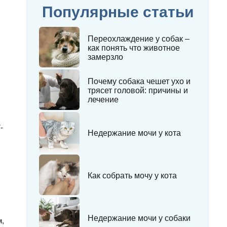
Популярные статьи
Переохлаждение у собак –
как понять что животное
замерзло
Почему собака чешет ухо и
трясет головой: причины и
лечение
-
Недержание мочи у кота
Как собрать мочу у кота
Недержание мочи у собаки
м,