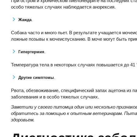
При остром и хроническом пиелонефрите на последних ста
особо тяжелых случаях наблюдается анорексия.
Жажда
.
Собака часто и много пьет. В результате учащается моче
ложные позывы к мочеиспусканию. В моче могут быть прим
Гипертермия
.
Температура тела в некоторых случаях повышается до 41 
Другие симптомы
.
Рвота, обезвоживание, специфический запах ацетона из п
заболевания и в особо тяжелых случаях.
Заметили у своего питомца один или несколько признак
обратитесь за помощью к опытным ветеринарам. Пытаяс
здоровьем.