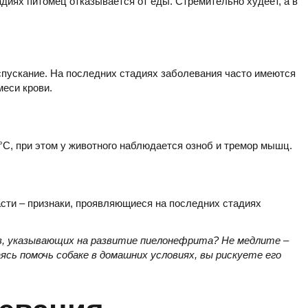
диях питомец отказывается от еды. Стремительно худеет, а в
испускание. На последних стадиях заболевания часто имеются
еси крови.
°C, при этом у животного наблюдается озноб и тремор мышц.
асти – признаки, проявляющиеся на последних стадиях
ов, указывающих на развитие пиелонефрита? Не медлите –
ь помочь собаке в домашних условиях, вы рискуете его