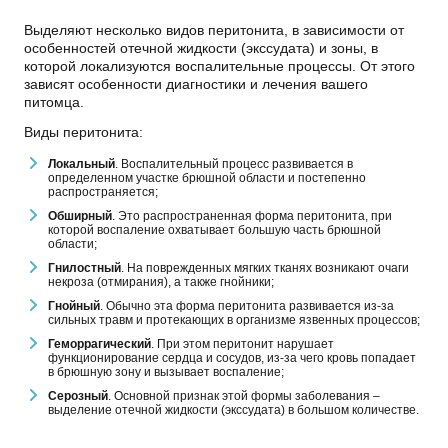
Выделяют несколько видов перитонита, в зависимости от
особенностей отечной жидкости (экссудата) и зоны, в
которой локализуются воспалительные процессы. От этого
зависят особенности диагностики и лечения вашего
питомца.
Виды перитонита:
Локальный
. Воспалительный процесс развивается в
определенном участке брюшной области и постепенно
распространяется;
Обширный
. Это распространенная форма перитонита, при
которой воспаление охватывает большую часть брюшной
области;
Гнилостный
. На поврежденных мягких тканях возникают очаги
некроза (отмирания), а также гнойники;
Гнойный
. Обычно эта форма перитонита развивается из-за
сильных травм и протекающих в организме язвенных процессов;
Геморрагический
. При этом перитонит нарушает
функционирование сердца и сосудов, из-за чего кровь попадает
в брюшную зону и вызывает воспаление;
Серозный
. Основной признак этой формы заболевания –
выделение отечной жидкости (экссудата) в большом количестве.