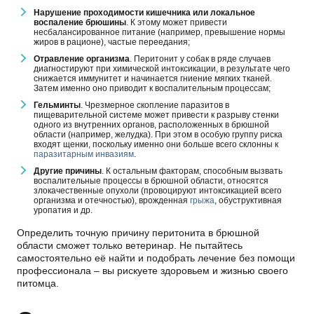
Нарушение проходимости кишечника или локальное
воспаление брюшины
. К этому может привести
несбалансированное питание (например, превышение нормы
жиров в рационе), частые переедания;
Отравление организма
. Перитонит у собак в ряде случаев
диагностируют при химической интоксикации, в результате чего
снижается иммунитет и начинается гниение мягких тканей.
Затем именно оно приводит к воспалительным процессам;
Гельминты
. Чрезмерное скопление паразитов в
пищеварительной системе может привести к разрыву стенки
одного из внутренних органов, расположенных в брюшной
области (например, желудка). При этом в особую группу риска
входят щенки, поскольку именно они больше всего склонны к
паразитарным инвазиям
.
Другие причины
. К остальным факторам, способным вызвать
воспалительные процессы в брюшной области, относятся
злокачественные опухоли (провоцируют интоксикацией всего
организма и отечностью), врожденная
грыжа
, обуструктивная
уропатия и др.
Определить точную причину перитонита в брюшной
области сможет только ветеринар. Не пытайтесь
самостоятельно её найти и подобрать лечение без помощи
профессионала – вы рискуете здоровьем и жизнью своего
питомца.