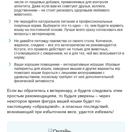
числе от пищевых добавок, применяемых для контроля
аппетита. Даже если вам их советуют друзья, коллеги,
родственники – не стоит рисковать здоровьем любимого
животного;
Не чередуйте натуральное питание и профессиональные
покупные корма. Выберите что-то одно – то, чем будете кормить
кошку на постоянной основе. Лучше всего сразу согласовать все
вопросы с ветеринаром;
Не давайте питомцу лакомства со своего стола. Копченое,
жареное, сладкое – все это категорически не рекомендуется.
Кстати, это правило действует не только для животных,
столкнувшихся с ожирением, но и для тех, чей вес вписывается в
норму;
Ваши хорошие помощники – интерактивные игрушки. Игровые
лабиринты для кошек, заводные мышки и другие варианты игр
помогают кошке бороться с лишними килограммами с
удовольствием, поскольку требуют от неё дополнительной
физической активности.
Если вы обратитесь к ветеринару, и будете следовать этим
простым рекомендациям, то будьте уверены – через
некоторое время фигура вашей кошки будет по-
настоящему «образцовой», а опасных последствий,
возникающий при избыточном весе, удастся избежать!