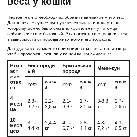
веса у кошки
Первое, на что необходимо обратить внимание – это вес.
Для кошек не существует универсального стандарта, по
которому можно было сказать, нормальный у питомца
сейчас вес или избыточный. Эти показатели определяются,
в зависимости от породы животного и его возраста.
Для удобства вы можете ориентироваться по этой таблице,
чтобы проверить, есть ли у вашей кошки ожирение:
Возр
Беспородн
Британская
Мейн-кун
аст
ый
порода
жив
кошк
кошк
кошк
отно
кот
кот
кот
а
а
а
го
4
2,3-
2,2-
2,1-
1,7-
3-3,8
2,7-
меся
3,2 кг
2,8 кг
3,9 кг
2,5 кг
кг
3,6 кг
ца
10
3,1-
2,4-4
4,1-
2,8-
4,8-
4,3-
меся
4,4 кг
кг
6,7 кг
4,4 кг
7,2 кг
6,5 кг
цев