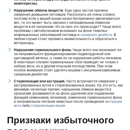
неинтересны.
Нарушение обмена веществ
. Еще одна частая причина
ожирения домашних питомцев. Распознать её очень сложно,
поэтому если у вашей кошки начал беспричинно увеличиваться
вес, то это может быть связано с неправильным обменом
веществ в её организме. Из-за чего это происходит? Чаще всего
проблемы с метаболизмом возникают на фоне тяжелых
инфекционных заболеваний питомца и
сахарного диабета
. В
любом случае стоит проявить внимательность и обратиться к
ветеринару
.
Нарушения гормонального фона.
Чаще всего они возникают из-
за неправильного функционирования поджелудочной или
щитовидной железы, а также из-за нарушения работы яичников.
В некоторых случаях гормональные сбои приводят не только к
набору веса, но и другим опасным последствиям. При этом
особое внимание стоит уделять кошкам с инсулиннезависимым
сахарным диабетом.
Стерилизация или кастрация.
Часто встречается ожирение у
кастрированных котов и стерилизованных кошек. На это есть, как
минимум, несколько причин: нарушение обмена веществ в
организме (развиваются на фоне удаления или подавления
функций семенников, яичников), изменение гормонального фона
и неправильное питание животных после проведения
кастрации
кота
либо
стерилизации кошки
.
Признаки избыточного