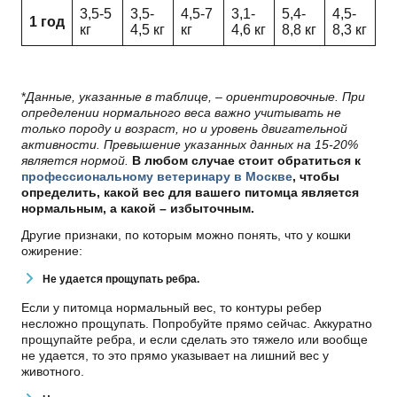
3,5-5
3,5-
4,5-7
3,1-
5,4-
4,5-
1 год
кг
4,5 кг
кг
4,6 кг
8,8 кг
8,3 кг
*
Данные, указанные в таблице, – ориентировочные. При
определении нормального веса важно учитывать не
только породу и возраст, но и уровень двигательной
активности. Превышение указанных данных на 15-20%
является нормой.
В любом случае стоит обратиться к
профессиональному ветеринару в Москве
, чтобы
определить, какой вес для вашего питомца является
нормальным, а какой – избыточным.
Другие признаки, по которым можно понять, что у кошки
ожирение:
Не удается прощупать ребра.
Если у питомца нормальный вес, то контуры ребер
несложно прощупать. Попробуйте прямо сейчас. Аккуратно
прощупайте ребра, и если сделать это тяжело или вообще
не удается, то это прямо указывает на лишний вес у
животного.