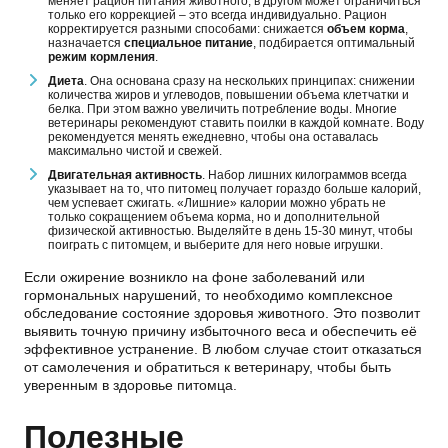
меняет рацион питания животного, в другом может ограничиться
только его коррекцией – это всегда индивидуально. Рацион
корректируется разными способами: снижается
объем корма
,
назначается
специальное питание
, подбирается оптимальный
режим кормления
.
Диета
. Она основана сразу на нескольких принципах: снижении
количества жиров и углеводов, повышении объема клетчатки и
белка. При этом важно увеличить потребление воды. Многие
ветеринары рекомендуют ставить поилки в каждой комнате. Воду
рекомендуется менять ежедневно, чтобы она оставалась
максимально чистой и свежей.
Двигательная активность
. Набор лишних килограммов всегда
указывает на то, что питомец получает гораздо больше калорий,
чем успевает сжигать. «Лишние» калории можно убрать не
только сокращением объема корма, но и дополнительной
физической активностью. Выделяйте в день 15-30 минут, чтобы
поиграть с питомцем, и выберите для него новые игрушки.
Если ожирение возникло на фоне заболеваний или
гормональных нарушений, то необходимо комплексное
обследование состояние здоровья животного. Это позволит
выявить точную причину избыточного веса и обеспечить её
эффективное устранение. В любом случае стоит отказаться
от самолечения и обратиться к ветеринару, чтобы быть
уверенным в здоровье питомца.
Полезные