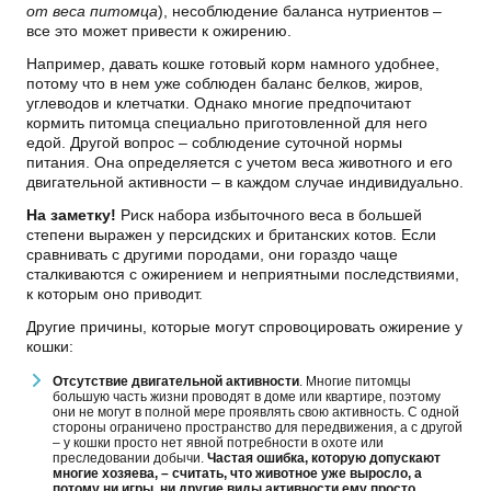
от веса питомца
), несоблюдение баланса нутриентов –
все это может привести к ожирению.
Например, давать кошке готовый корм намного удобнее,
потому что в нем уже соблюден баланс белков, жиров,
углеводов и клетчатки. Однако многие предпочитают
кормить питомца специально приготовленной для него
едой. Другой вопрос – соблюдение суточной нормы
питания. Она определяется с учетом веса животного и его
двигательной активности – в каждом случае индивидуально.
На заметку!
Риск набора избыточного веса в большей
степени выражен у персидских и британских котов. Если
сравнивать с другими породами, они гораздо чаще
сталкиваются с ожирением и неприятными последствиями,
к которым оно приводит.
Другие причины, которые могут спровоцировать ожирение у
кошки:
Отсутствие двигательной активности
. Многие питомцы
большую часть жизни проводят в доме или квартире, поэтому
они не могут в полной мере проявлять свою активность. С одной
стороны ограничено пространство для передвижения, а с другой
– у кошки просто нет явной потребности в охоте или
преследовании добычи.
Частая ошибка, которую допускают
многие хозяева, – считать, что животное уже выросло, а
потому ни игры, ни другие виды активности ему просто