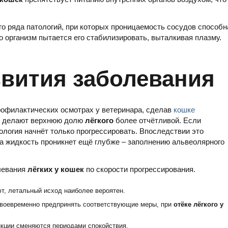
го ряда патологий, при которых проницаемость сосудов способн
о организм пытается его стабилизировать, выталкивая плазму.
звития заболевания
рофилактических осмотрах у ветеринара, сделав
кошке
ме делают верхнюю долю
лёгкого
более отчётливой. Если
логия начнёт только прогрессировать. Впоследствии это
да жидкость проникнет ещё глубже – заполнению альвеолярного
левания
лёгких у кошек
по скорости прогрессирования.
т, летальный исход наиболее вероятен.
 своевременно предпринять соответствующие меры, при
отёке лёгкого у
нкции сменяются периодами спокойствия.