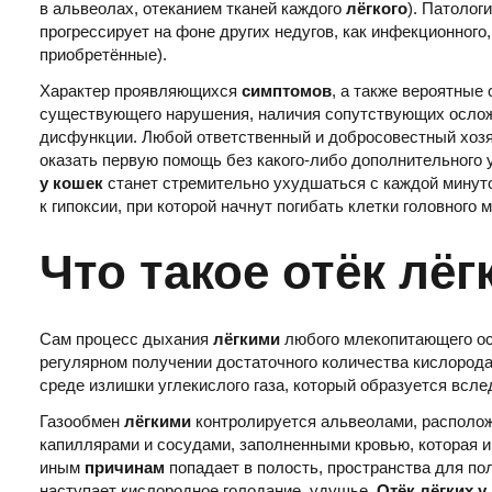
в альвеолах, отеканием тканей каждого
лёгкого
). Патолог
прогрессирует на фоне других недугов, как инфекционного
приобретённые).
Характер проявляющихся
симптомов
, а также вероятные
существующего нарушения, наличия сопутствующих осложн
дисфункции. Любой ответственный и добросовестный хозяин
оказать первую помощь без какого-либо дополнительного
у кошек
станет стремительно ухудшаться с каждой минуто
к гипоксии, при которой начнут погибать клетки головного м
Что такое отёк лёг
Сам процесс дыхания
лёгкими
любого млекопитающего осн
регулярном получении достаточного количества кислорода
среде излишки углекислого газа, который образуется всл
Газообмен
лёгкими
контролируется альвеолами, располо
капиллярами и сосудами, заполненными кровью, которая и 
иным
причинам
попадает в полость, пространства для по
наступает кислородное голодание, удушье.
Отёк лёгких у