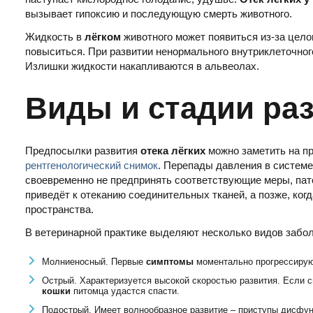
вызывает гипоксию и последующую смерть животного.
Жидкость в
лёгком
животного может появиться из-за цело
повыситься. При развитии ненормального внутриклеточног
Излишки жидкости накапливаются в альвеолах.
Виды и стадии ра
Предпосылки развития
отека лёгких
можно заметить на п
рентгенологический снимок
. Перепады давления в систе
своевременно не предпринять соответствующие меры, пато
приведёт к отеканию соединительных тканей, а позже, ког
пространства.
В ветеринарной практике выделяют несколько видов забо
Молниеносный. Первые
симптомы
моментально прогрессирую
Острый. Характеризуется высокой скоростью развития. Если
кошки
питомца удастся спасти.
Подострый. Имеет волнообразное развитие – приступы дисфу