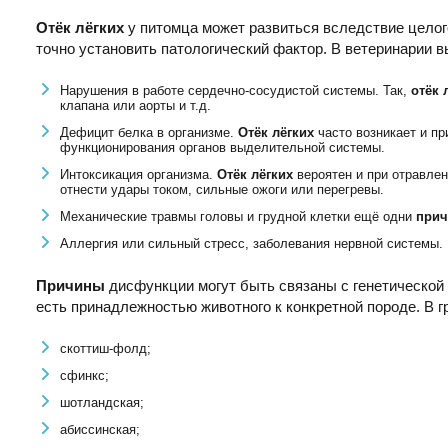
Отёк лёгких
у питомца может развиться вследствие целог
точно установить патологический фактор. В ветеринарии в
Нарушения в работе сердечно-сосудистой системы. Так,
отёк
клапана или аорты и т.д.
Дефицит белка в организме.
Отёк лёгких
часто возникает и п
функционирования органов выделительной системы.
Интоксикация организма.
Отёк лёгких
вероятен и при отравле
отнести удары током, сильные ожоги или перегревы.
Механические травмы головы и грудной клетки ещё одни
при
Аллергия или сильный стресс, заболевания нервной системы.
Причины
дисфункции могут быть связаны с генетической
есть принадлежностью животного к конкретной породе. В г
скоттиш-фолд;
сфинкс;
шотландская;
абиссинская;