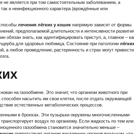
ия не является при том самостоятельным заболеванием, а
, так и неинфекционного характера (врождённые или
 способы
лечения
лёгких
у
кошек
напрямую зависят от формы
ений, предполагаемой длительности и интенсивности развити
 обязан знать, как идентифицировать приступ, а, главное – ка
 ущерба для здоровья любимца. Состояние при патологии
лёгки
й, а любое промедление, растерянность и страх могут привести
озга.
ких
ован на газообмене. Это значит, что организм животного при
 способен насытить им свои клетки, после отдать окружающей
едствие естественных метаболических процессов.
женными в бронхах. Эти пузырьки окружены многочисленными
транспортирует воздух по организму. Если жидкость по тем или
лноценного газообмена становится значительно меньше –
 кошек
препятствует питанию внутренних органов воздухом, что