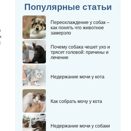
Популярные статьи
Переохлаждение у собак –
как понять что животное
я
замерзло
к
х
Почему собака чешет ухо и
трясет головой: причины и
лечение
Недержание мочи у кота
Как собрать мочу у кота
Недержание мочи у собаки