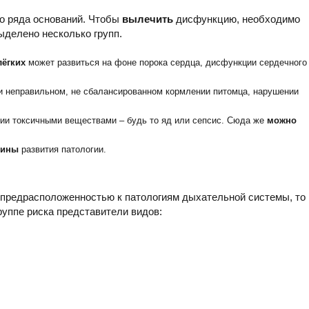
о ряда оснований. Чтобы
вылечить
дисфункцию, необходимо
ыделено несколько групп.
лёгких
может развиться на фоне порока сердца, дисфункции сердечного
ри неправильном, не сбалансированном кормлении питомца, нарушении
нии токсичными веществами – будь то яд или сепсис. Сюда же
можно
чины
развития патологии.
 предрасположенностью к патологиям дыхательной системы, то
руппе риска представители видов: