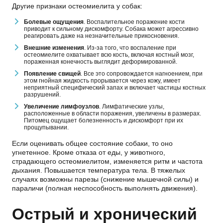
Другие признаки остеомиелита у собак:
Болевые ощущения
. Воспалительное поражение кости
приводит к сильному дискомфорту. Собака может агрессивно
реагировать даже на незначительные прикосновения.
Внешние изменения
. Из-за того, что воспаление при
остеомиелите охватывает всю кость, включая костный мозг,
пораженная конечность выглядит деформированной.
Появление свищей
. Все это сопровождается нагноением, при
этом гнойная жидкость прорывается через кожу, имеет
неприятный специфический запах и включает частицы костных
разрушений.
Увеличение лимфоузлов
. Лимфатические узлы,
расположенные в области поражения, увеличены в размерах.
Питомец ощущает болезненность и дискомфорт при их
прощупывании.
Если оценивать общее состояние собаки, то оно
угнетенное. Кроме отказа от еды, у животного,
страдающего остеомиелитом, изменяется ритм и частота
дыхания. Повышается температура тела. В тяжелых
случаях возможны парезы (снижение мышечной силы) и
параличи (полная неспособность выполнять движения).
Острый и хронический