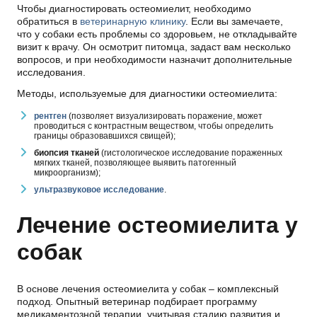
Чтобы диагностировать остеомиелит, необходимо
обратиться в
ветеринарную клинику
. Если вы замечаете,
что у собаки есть проблемы со здоровьем, не откладывайте
визит к врачу. Он осмотрит питомца, задаст вам несколько
вопросов, и при необходимости назначит дополнительные
исследования.
Методы, используемые для диагностики остеомиелита:
рентген
(позволяет визуализировать поражение, может
проводиться с контрастным веществом, чтобы определить
границы образовавшихся свищей);
биопсия тканей
(гистологическое исследование пораженных
мягких тканей, позволяющее выявить патогенный
микроорганизм);
ультразвуковое исследование
.
Лечение остеомиелита у
собак
В основе лечения остеомиелита у собак – комплексный
подход. Опытный ветеринар подбирает программу
медикаментозной терапии, учитывая стадию развития и