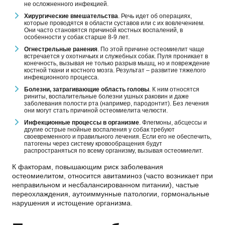
не осложненного инфекцией.
Хирургические вмешательства
. Речь идет об операциях,
которые проводятся в области суставов или с их вовлечением.
Они часто становятся причиной костных воспалений, в
особенности у собак старше 8-9 лет.
Огнестрельные ранения
. По этой причине остеомиелит чаще
встречается у охотничьих и служебных собак. Пуля проникает в
конечность, вызывая не только разрыв мышц, но и повреждение
костной ткани и костного мозга. Результат – развитие тяжелого
инфекционного процесса.
Болезни, затрагивающие область головы
. К ним относятся
риниты, воспалительные болезни ушных раковин и даже
заболевания полости рта (например, пародонтит). Без лечения
они могут стать причиной остеомиелита челюсти.
Инфекционные процессы в организме
. Флегмоны, абсцессы и
другие острые гнойные воспаления у собак требуют
своевременного и правильного лечения. Если его не обеспечить,
патогены через систему кровообращения будут
распространяться по всему организму, вызывая остеомиелит.
К факторам, повышающим риск заболевания
остеомиелитом, относится авитаминоз (часто возникает при
неправильном и несбалансированном питании), частые
переохлаждения, аутоиммунные патологии, гормональные
нарушения и истощение организма.