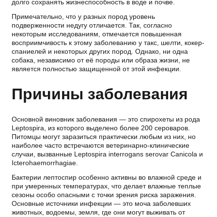
долго сохранять жизнеспособность в воде и почве.
Примечательно, что у разных пород уровень
подверженности недугу отличается. Так, согласно
некоторым исследованиям, отмечается повышенная
восприимчивость к этому заболеванию у такс, шелти, кокер-
спаниелей и некоторых других пород. Однако, ни одна
собака, независимо от её породы или образа жизни, не
является полностью защищенной от этой инфекции.
Причины заболевания
Основной виновник заболевания — это спирохеты из рода
Leptospira, из которого выделено более 200 сероваров.
Питомцы могут заразиться практически любым из них, но
наиболее часто встречаются ветеринарно-клинические
случаи, вызванные Leptospira interrogans serovar Canicola и
Icterohaemorrhagiae.
Бактерии лептоспир особенно активны во влажной среде и
при умеренных температурах, что делает влажные теплые
сезоны особо опасными с точки зрения риска заражения.
Основные источники инфекции — это моча заболевших
животных, водоемы, земля, где они могут выживать от