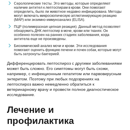
Серологические тесты. Это методы, которые определяют
наличие антител к лептоспирам в крови. Они помогают
определить, было ли животное недавно инфицирована. Методы
могут включать микроскопическую агглютинирующую реакцию
(МАР) или энзимно-иммуноанализ (ELISA).
ПЦР (полимеразная цепная реакция). Данный метод позволяет
обнаружить ДНК лептоспир в моче, крови или тканях. Он
особенно полезен на ранних стадиях заболевания, когда
антитела еще не произведены.
Биохимический анализ мочи и крови. Эти исследования
помогают оценить функцию печени и почек
собак
, которые могут
быть затронуты бактерией.
Дифференцировать
лептоспироз
с другими заболеваниями
может быть сложно. Его
симптомы
могут быть схожи,
например, с инфекционным гепатитом или парвовирусным
энтеритом. Поэтому при любых подозрениях на
лептоспироз
важно немедленно обратиться к
ветеринарному врачу и провести полное диагностическое
исследование.
Лечение и
профилактика