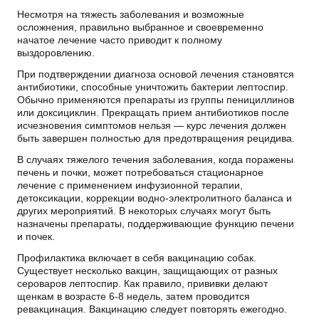
Несмотря на тяжесть заболевания и возможные
осложнения, правильно выбранное и своевременно
начатое
лечение
часто приводит к полному
выздоровлению.
При подтверждении диагноза основой лечения становятся
антибиотики, способные уничтожить бактерии лептоспир.
Обычно применяются препараты из группы пенициллинов
или доксициклин. Прекращать прием антибиотиков после
исчезновения симптомов нельзя — курс лечения должен
быть завершен полностью для предотвращения рецидива.
В случаях тяжелого течения заболевания, когда поражены
печень и почки, может потребоваться стационарное
лечение
с применением инфузионной терапии,
детоксикации, коррекции водно-электролитного баланса и
других мероприятий. В некоторых случаях могут быть
назначены препараты, поддерживающие функцию печени
и почек.
Профилактика включает в себя вакцинацию
собак
.
Существует несколько вакцин, защищающих от разных
сероваров лептоспир. Как правило, прививки делают
щенкам в возрасте 6-8 недель, затем проводится
ревакцинация. Вакцинацию следует повторять ежегодно.