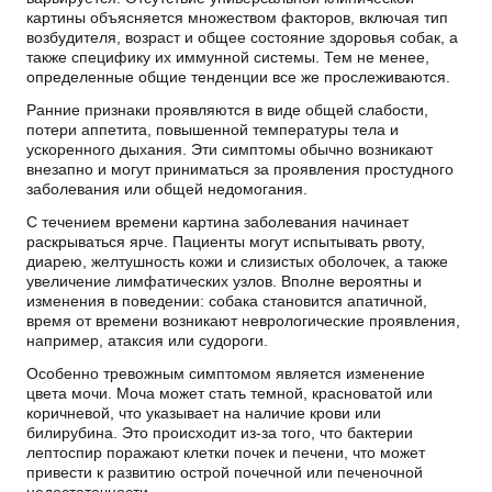
картины объясняется множеством факторов, включая тип
возбудителя, возраст и общее состояние здоровья
собак
, а
также специфику их иммунной системы. Тем не менее,
определенные общие тенденции все же прослеживаются.
Ранние признаки проявляются в виде общей слабости,
потери аппетита, повышенной температуры тела и
ускоренного дыхания. Эти
симптомы
обычно возникают
внезапно и могут приниматься за проявления простудного
заболевания или общей недомогания.
С течением времени картина заболевания начинает
раскрываться ярче. Пациенты могут испытывать рвоту,
диарею, желтушность кожи и слизистых оболочек, а также
увеличение лимфатических узлов. Вполне вероятны и
изменения в поведении: собака становится апатичной,
время от времени возникают неврологические проявления,
например, атаксия или судороги.
Особенно тревожным симптомом является изменение
цвета мочи. Моча может стать темной, красноватой или
коричневой, что указывает на наличие крови или
билирубина. Это происходит из-за того, что бактерии
лептоспир поражают клетки почек и печени, что может
привести к развитию острой почечной или печеночной
недостаточности.