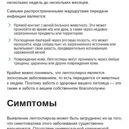
нескольких недель до нескольких месяцев.
Самыми распространенными маршрутами передачи
инфекции являются:
Прямой контакт с мочой больного животного. Это может
произойти во время игр или драк, а также через недавно
загрязненные предметы или территорию.
Поглощение бактерий через ротовую полость, что может
произойти, когда собака пьет из загрязненного источника или
вылизывает свою шерсть, предварительно испачканную
зараженной мочой.
Повреждение кожи. Лептоспиры могут проникнуть через любые
трещины, царапины или другие повреждения кожи.
Крайне важно понимать, что
лептоспироз
является
зоонозным заболеванием, то есть передается от животных
к людям. Поэтому забота о здоровье вашего питомца — это
также и забота о вашем собственном благополучии.
Симптомы
Выявление лептоспироза может быть затруднено из-за того,
что симптоматика этого заболевания существенно
варьируется. Отсутствие универсальной клинической