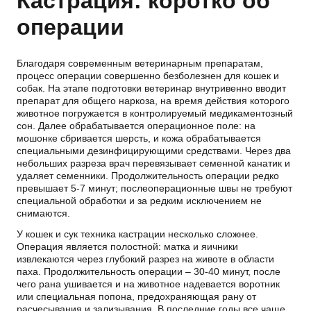
Кастрация: коротко об
операции
Благодаря современным ветеринарным препаратам,
процесс операции совершенно безболезнен для кошек и
собак. На этапе подготовки ветеринар внутривенно вводит
препарат для общего наркоза, на время действия которого
животное погружается в контролируемый медикаментозный
сон. Далее обрабатывается операционное поле: на
мошонке сбривается шерсть, и кожа обрабатывается
специальными дезинфицирующими средствами. Через два
небольших разреза врач перевязывает семенной канатик и
удаляет семенники. Продолжительность операции редко
превышает 5-7 минут; послеоперационные швы не требуют
специальной обработки и за редким исключением не
снимаются.
У кошек и сук техника кастрации несколько сложнее.
Операция является полостной: матка и яичники
извлекаются через глубокий разрез на животе в области
паха. Продолжительность операции – 30-40 минут, после
чего рана ушивается и на животное надевается воротник
или специальная попона, предохраняющая рану от
расчесывания и зализывания. В последние годы все чаще