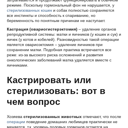
режиме. Поскольку гормональный фон не нарушается, у
стерилизованных кошек
и собак полностью сохраняются
все инстинкты и способность к спариванию, но
беременность по понятным причинам не наступает.
Кастрация (овариогистерэктомия)
– удаление органов
репродуктивной системы: матки и яичников (у кошек и сук) и
яичек (у котов и кобелей). Разновидностью такой операции
является овариоэктомия – удаление яичников при
сохранении матки. Подобная практика встречается все
реже: из-за высокого риска осложнений и развития
онкологических заболеваний матка удаляется вместе с
яичниками.
Кастрировать или
стерилизовать: вот в
чем вопрос
Хозяева
стерилизованных животных
отмечают, что после
операции
поведение домашних любимцев практически не
меняется, т.к. уровень половых гормонов остается на