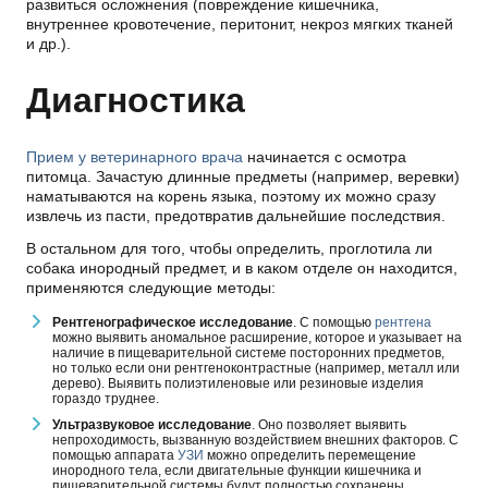
развиться осложнения (повреждение кишечника,
внутреннее кровотечение, перитонит, некроз мягких тканей
и др.).
Диагностика
Прием у ветеринарного врача
начинается с осмотра
питомца. Зачастую длинные предметы (например, веревки)
наматываются на корень языка, поэтому их можно сразу
извлечь из пасти, предотвратив дальнейшие последствия.
В остальном для того, чтобы определить, проглотила ли
собака инородный предмет, и в каком отделе он находится,
применяются следующие методы:
Рентгенографическое исследование
. С помощью
рентгена
можно выявить аномальное расширение, которое и указывает на
наличие в пищеварительной системе посторонних предметов,
но только если они рентгеноконтрастные (например, металл или
дерево). Выявить полиэтиленовые или резиновые изделия
гораздо труднее.
Ультразвуковое исследование
. Оно позволяет выявить
непроходимость, вызванную воздействием внешних факторов. С
помощью аппарата
УЗИ
можно определить перемещение
инородного тела, если двигательные функции кишечника и
пищеварительной системы будут полностью сохранены.