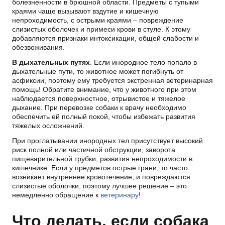
болезненности в брюшной области. Предметы с тупыми
краями чаще вызывают вздутие и кишечную
непроходимость, с острыми краями – повреждение
слизистых оболочек и примеси крови в стуле. К этому
добавляются признаки интоксикации, общей слабости и
обезвоживания.
В дыхательных путях
. Если инородное тело попало в
дыхательные пути, то животное может погибнуть от
асфиксии, поэтому ему требуется экстренная ветеринарная
помощь! Обратите внимание, что у животного при этом
наблюдается поверхностное, отрывистое и тяжелое
дыхание. При перевозке собаки к врачу необходимо
обеспечить ей полный покой, чтобы избежать развития
тяжелых осложнений.
При проглатывании инородных тел присутствует высокий
риск полной или частичной обструкции, заворота
пищеварительной трубки, развития непроходимости в
кишечнике. Если у предметов острые грани, то часто
возникает внутреннее кровотечение, и повреждаются
слизистые оболочки, поэтому лучшее решение – это
немедленно обращение к
ветеринару
!
Что делать, если собака