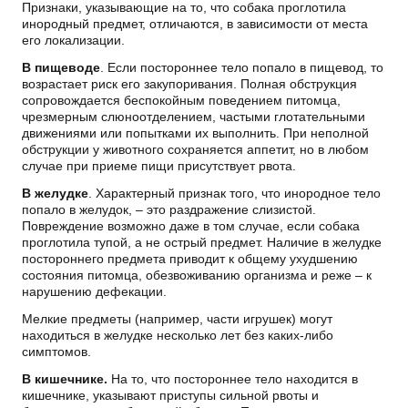
Признаки, указывающие на то, что собака проглотила
инородный предмет, отличаются, в зависимости от места
его локализации.
В пищеводе
. Если постороннее тело попало в пищевод, то
возрастает риск его закупоривания. Полная обструкция
сопровождается беспокойным поведением питомца,
чрезмерным слюноотделением, частыми глотательными
движениями или попытками их выполнить. При неполной
обструкции у животного сохраняется аппетит, но в любом
случае при приеме пищи присутствует рвота.
В желудке
. Характерный признак того, что инородное тело
попало в желудок, – это раздражение слизистой.
Повреждение возможно даже в том случае, если собака
проглотила тупой, а не острый предмет. Наличие в желудке
постороннего предмета приводит к общему ухудшению
состояния питомца, обезвоживанию организма и реже – к
нарушению дефекации.
Мелкие предметы (например, части игрушек) могут
находиться в желудке несколько лет без каких-либо
симптомов.
В кишечнике.
На то, что постороннее тело находится в
кишечнике, указывают приступы сильной рвоты и