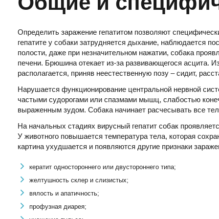
Общие и специфи
Определить заражение гепатитом позволяют специфически
гепатите у собаки затрудняется дыхание, наблюдается п
полости, даже при незначительном нажатии, собака прояв
печени. Брюшина отекает из-за развивающегося асцита. Из
располагается, приняв неестественную позу – сидит, расст
Нарушается функционирование центральной нервной сист
частыми судорогами или спазмами мышц, слабостью коне
выраженным зудом. Собака начинает расчесывать все тел
На начальных стадиях вирусный гепатит собак проявляет
У животного повышается температура тела, которая сохраня
картина ухудшается и появляются другие признаки зараже
кератит одностороннего или двустороннего типа;
желтушность склер и слизистых;
вялость и апатичность;
профузная диарея;