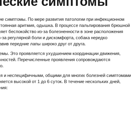
ческие симптомы
е симптомы. По мере развития патологии при инфекционном
остоянная аритмия, одышка. В процессе пальпирования брюшной
ляет беспокойство из-за болезненности в зоне расположения
-за регулярной боли и дискомфорта, собака нередко
авив передние лапы широко друг от друга.
емы. Это проявляется ухудшением координации движения,
чностей. Перечисленные проявления сопровождаются
о.
ся и неспецифичными, общими для многих болезней симптомами
ется высокой от 1 до 6 суток. В течение нескольких дней,
ния: