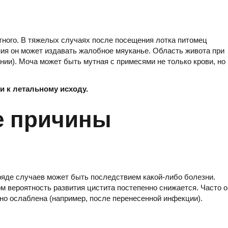
тного. В тяжелых случаях после посещения лотка питомец
ния он может издавать жалобное мяуканье. Область живота при
ии). Моча может быть мутная с примесями не только крови, но 
 к летальному исходу.
е причины
 ряде случаев может быть последствием какой-либо болезни.
ом вероятность развития цистита постепенно снижается. Часто о
но ослаблена (например, после перенесенной инфекции).