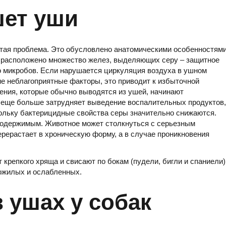
шет уши
тая проблема. Это обусловлено анатомическими особенностям
й, расположено множество желез, выделяющих серу – защитное
о микробов. Если нарушается циркуляция воздуха в ушном
ие неблагоприятные факторы, это приводит к избыточной
ения, которые обычно выводятся из ушей, начинают
к еще больше затрудняет выведение воспалительных продуктов,
ольку бактерицидные свойства серы значительно снижаются.
 содержимым. Животное может столкнуться с серьезным
рерастает в хроническую форму, а в случае проникновения
крепкого хряща и свисают по бокам (пудели, бигли и спаниели)
ожилых и ослабленных.
в ушах у собак