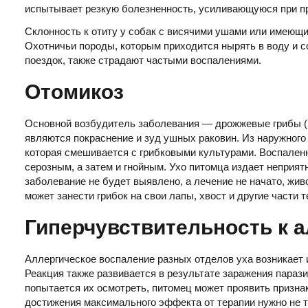
испытывает резкую болезненность, усиливающуюся при пр
Склонность к отиту у собак с висячими ушами или имеющие
Охотничьи породы, которым приходится нырять в воду и с
поездок, также страдают частыми воспалениями.
Отомикоз
Основной возбудитель заболевания — дрожжевые грибы (
являются покраснение и зуд ушных раковин. Из наружного
которая смешивается с грибковыми культурами. Воспален
серозным, а затем и гнойным. Ухо питомца издает неприя
заболевание не будет выявлено, а лечение не начато, жив
может занести грибок на свои лапы, хвост и другие части 
Гиперчувствительность к 
Аллергическое воспаление разных отделов уха возникает 
Реакция также развивается в результате заражения параз
попытается их осмотреть, питомец может проявить признак
достижения максимального эффекта от терапии нужно не т