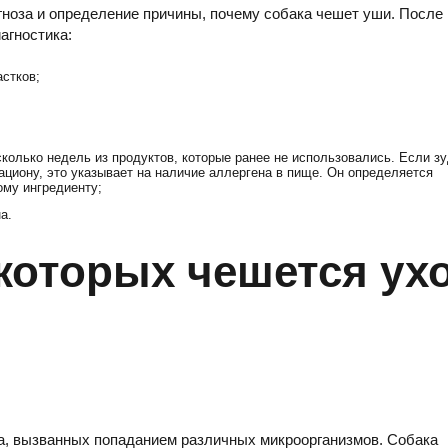
гноза и определение причины, почему собака чешет уши. После
агностика:
стков;
колько недель из продуктов, которые ранее не использовались. Если з
ациону, это указывает на наличие аллергена в пище. Он определяется
ому ингредиенту;
а.
которых чешется ух
ха, вызванных попаданием различных микроорганизмов. Собака