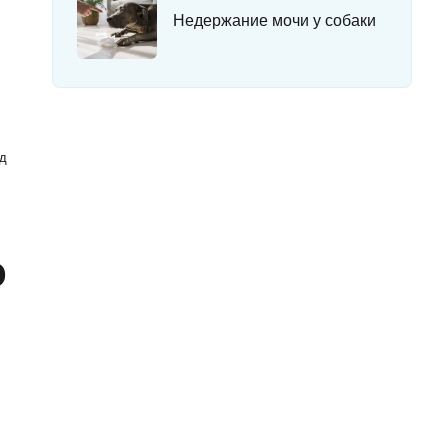
Недержание мочи у собаки
уд
о