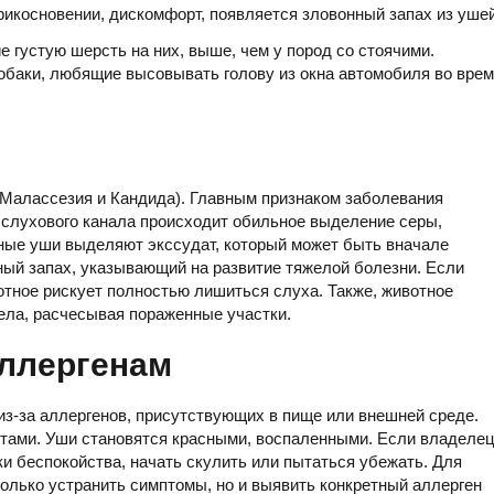
икосновении, дискомфорт, появляется зловонный запах из ушей
 густую шерсть на них, выше, чем у пород со стоячими.
обаки, любящие высовывать голову из окна автомобиля во вре
Малассезия и Кандида). Главным признаком заболевания
 слухового канала происходит обильное выделение серы,
ные уши выделяют экссудат, который может быть вначале
тный запах, указывающий на развитие тяжелой болезни. Если
отное рискует полностью лишиться слуха. Также, животное
тела, расчесывая пораженные участки.
аллергенам
из-за аллергенов, присутствующих в пище или внешней среде.
итами. Уши становятся красными, воспаленными. Если владеле
и беспокойства, начать скулить или пытаться убежать. Для
олько устранить симптомы, но и выявить конкретный аллерген