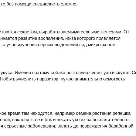
 это без помощи специалиста сложно.
питаются секретом, вырабатываемыми серными железами. От
нается развитие воспаления, из-за которого появляется
в случае изучения серных выделений под микроскопом.
укуса. Именно поэтому собака постоянно чешет ухо и скулит. С
 Чтобы вычислить паразитов, нужно внимательно осмотреть
ное время там находится, например семена растения репешка
овой, наклонять ее в бок и чесать ухо из-за воспалительного
ся серьезные заболевания, вплоть до повреждения барабанной