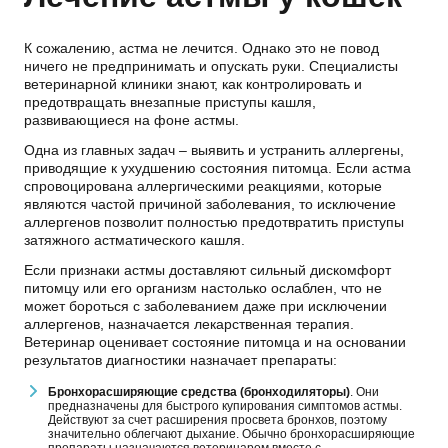
К сожалению, астма не лечится. Однако это не повод
ничего не предпринимать и опускать руки. Специалисты
ветеринарной клиники знают, как контролировать и
предотвращать внезапные приступы кашля,
развивающиеся на фоне астмы.
Одна из главных задач – выявить и устранить аллергены,
приводящие к ухудшению состояния питомца. Если астма
спровоцирована аллергическими реакциями, которые
являются частой причиной заболевания, то исключение
аллергенов позволит полностью предотвратить приступы
затяжного астматического кашля.
Если признаки астмы доставляют сильный дискомфорт
питомцу или его организм настолько ослаблен, что не
может бороться с заболеванием даже при исключении
аллергенов, назначается лекарственная терапия.
Ветеринар оценивает состояние питомца и на основании
результатов диагностики назначает препараты:
Бронхорасширяющие средства (бронходиляторы)
. Они
предназначены для быстрого купирования симптомов астмы.
Действуют за счет расширения просвета бронхов, поэтому
значительно облегчают дыхание. Обычно бронхорасширяющие
препараты назначаются ветеринаром вместе с