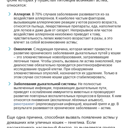
относятся:
Аллергия
. В 70% случаев заболевание развивается из-за
воздействия аллергенов. К наиболее частым факторам,
вызывающим аллергические реакции у котов разного возраста,
относятся пыльца, лекарственные препараты, еда, наполнители
для лотков и даже дым от сигарет. Непрерывное или частое
воздействие аллергенов неизбежно приводит к тому,
чувствительность легких животного возрастает в разы, а это
влечет за собой возникновение астмы;
Онкология
. Следующая причина, которая может привести к
развитию хронического заболевания дыхательных путей у кошки
– это злокачественные новообразования, затрагивающие
легочные ткани. Чтобы узнать, вызвана ли астма онкологией, при
диагностике обязательно проводится рентгенографическое
исследование грудной клетки. При обнаружении
злокачественных опухолей, назначается их удаление. Только в
этом случае состояние кошки удастся стабилизировать;
Заболевания дыхательной системы
. Не полностью
вылеченные инфекции, поражающие дыхательные пути,
приводят к ослаблению иммунитета животных и провоцируют
развитие повторных воспалительных процессов в бронхах. К ним
относятся пневмония (
воспаление лёгочных альвеол
),
ринотрахеит
(
герпесвирусная инфекция
), кошачий грипп и др. В
результате развивается хроническое заболевание – астма.
Еще одна причина, способная вызвать появление астмы у
домашних или уличных кошек – генетика. Если
рассматривать наследный фактор, то выделяется группа