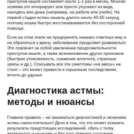
приступов кашля составляет около 1-2 раз в месяц. Многие
хозяева это игнорируют или просто упускают из вида,
находясь вне дома (например, на работе или учебе). На
первой стадии астмы кашель длится около 40-60 секунд,
поэтому кошка быстро восстанавливается без посторонней
помощи.
Если на этом этапе не предпринять никаких ответных мер и
не обратиться к врачу, заболевание продолжит развиваться.
Это повлечет за собой увеличение продолжительности
приступов кашля, а также возникновение других признаков
(быстрая утомляемость, снижение аппетита, странные
хрипы и др.). Списывать все эти симптомы
«на авось»
не
стоит – это может привести к серьезным последствиям,
вплоть до удушья.
Диагностика астмы:
методы и нюансы
Главное правило – не заниматься диагностикой и лечением
астмы самостоятельно! Дело в том, что это может исказить
результаты предстоящих исследований, сбить с толку
ветеринара и ухудшить и без того тяжелое состояние