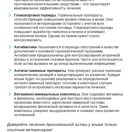
противовоспалительными средствами – это гарантирует
максимальную эффективность лечения;
Глюкокортикостероиды
. Гормональные препараты,
способствующие повышению уровня глюкозы в крови. Они
назначаются ветеринарами осторожно с учетом всех
особенностей состояния питомца. Глюкокортикостероиды
повышают выработку гликогена в печени и усиливают
катаболизм белков. Однако их прием нужно строго
контролировать;
Антибиотики
. Назначаются в периоды обострений в качестве
дополнения к основной терапевтической программе.
Антибиотики предназначены для контролирования вторичной
флоры и устранения спазмов бронхов. Часто они используются,
если астма вызвана не до конца вылеченными инфекциями;
Антигистаминные препараты
. Они купируют разные признаки
аллергических реакций и предотвращают их развитие. Каждая
кошка будет по-разному реагировать на определенный
антигистаминный препарат, поэтому в некоторых случаях
требуется испробовать несколько вариантов лечения;
Витаминно-минеральные комплексы
. Они содержат витамины
и минералы, необходимые для быстрого восстановления
организма животного, укрепления иммунной системы,
возвращения физической активности и аппетита. Такие
комплексы ускоряют выздоровление и снижают риск развития
осложнений.
Доверяйте лечение бронхиальной астмы у кошки только
опытным ветеринарам!